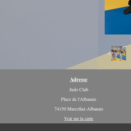
Adresse
Judo Club
Place de l'Albanais
74150 Marcellaz-Albanais
Voir sur la carte