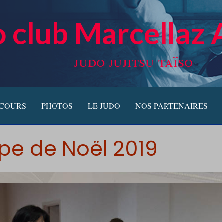
 club Marcellaz 
judo jujitsu taïso
 COURS
PHOTOS
LE JUDO
NOS PARTENAIRES
e de Noël 2019