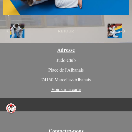
RETOUR
Adresse
Judo Club
Place de l'Albanais
74150 Marcellaz-Albanais
Voir sur la carte
Contactez-nous