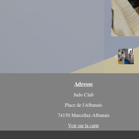
Adresse
Judo Club
Place de l'Albanais
74150 Marcellaz-Albanais
Voir sur la carte