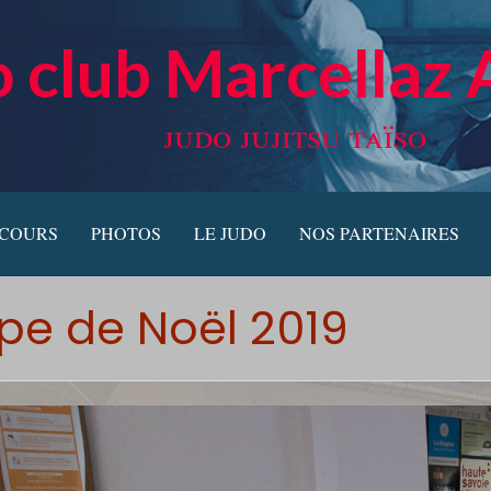
 club Marcellaz 
judo jujitsu taïso
 COURS
PHOTOS
LE JUDO
NOS PARTENAIRES
e de Noël 2019