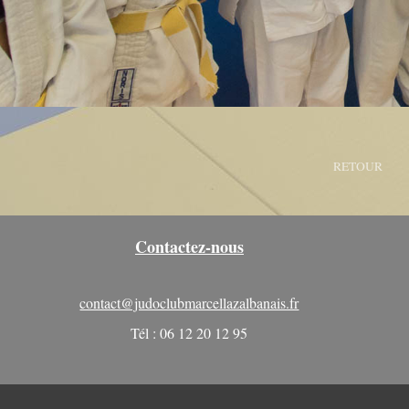
RETOUR
Contactez-nous
contact@judoclubmarcellazalbanais.fr
Tél : 06 12 20 12 95