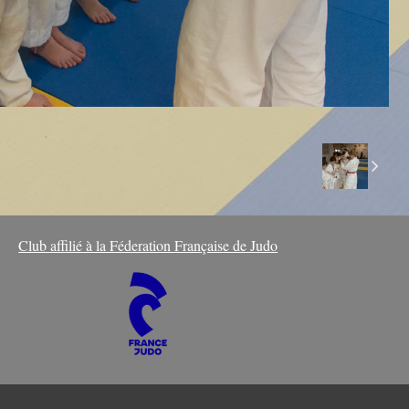
Club affilié à la Féderation Française de Judo