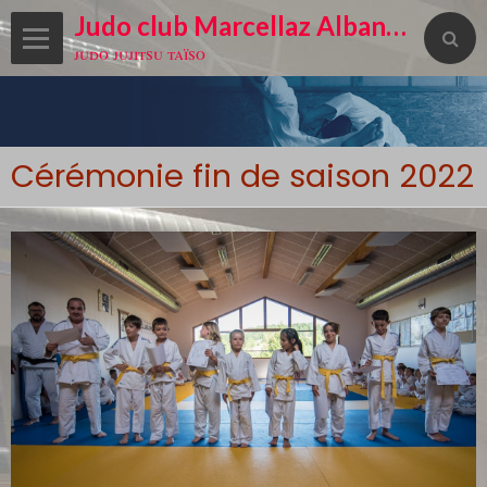
Judo club Marcellaz Albanais
judo jujitsu taïso
Cérémonie fin de saison 2022