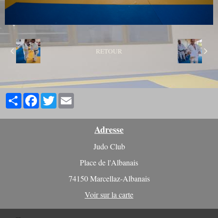
RETOUR
Partager
Facebook
Twitter
Email
Adresse
Judo Club
Place de l'Albanais
74150 Marcellaz-Albanais
Voir sur la carte