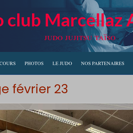
 club Marcellaz 
judo jujitsu taïso
 COURS
PHOTOS
LE JUDO
NOS PARTENAIRES
e février 23