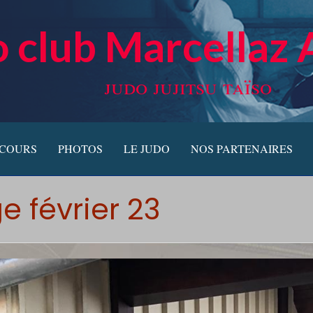
 club Marcellaz 
judo jujitsu taïso
 COURS
PHOTOS
LE JUDO
NOS PARTENAIRES
e février 23