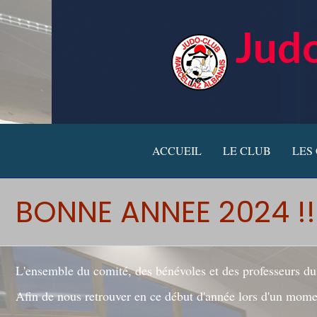
Judo
ACCUEIL
LE CLUB
LES
BONNE ANNEE 2024 !!
L'ensemble du comité, des bénévoles et des professeurs d
Afin de nous retrouver en ce début d'année lors d'un moment