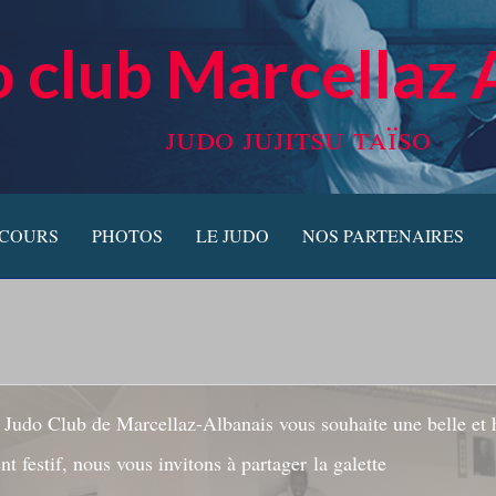
 club Marcellaz 
judo jujitsu taïso
 COURS
PHOTOS
LE JUDO
NOS PARTENAIRES
u Judo Club de Marcellaz-Albanais vous souhaite une belle et
 festif, nous vous invitons à partager la galette