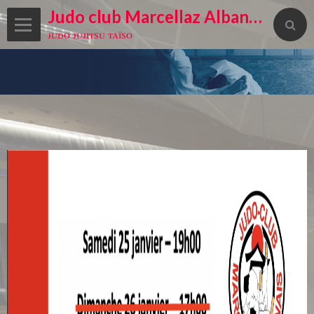
Judo club Marcellaz Albanais
judo jujitsu taïso